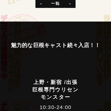
«
一覧
»
魅
力
的
な
巨
根
キ
ャ
ス
ト
続
々
入
店
！
！
上野・新宿 /出張
巨根専門ウリセン
モンスター
10:30-24:00