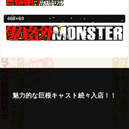
468×60
魅
力
的
な
巨
根
キ
ャ
ス
ト
続
々
入
店
！
！