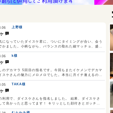
上野様
8.06
ケ
気になっていたダイスケ君に、ついにタイミングが合い、会う
でかました。小柄ながら、バランスの取れた細マッチョ、盛り
た大胸筋と大臀筋、きれいなシックスパック、スーツが似合う
k様
メン、人柄が良く社会人らしい言葉使い、もうこれ以上いうこ
8.06
ったです。 我慢汁（プレカム）が出続け先端はぐしょぐし
ケ
最後は濃厚な精液をシックスパックにぶちまけてくれ、大興奮
しのデカマラ 5回目の指名です。今回もまたイケメンでデカマ
。 また、お願いします。
イスケさんの魅力にメロメロでした。本当に月イチ逢えるのが
になってます。 お互い攻め合いも凄く気持ち良かったです
TAKA様
カマラですが、丁寧にほぐしてから挿入してくれるので、毎回
8.05
くないですし、気持ち良すぎです。 また来月も指名しますの
ケ
ろしくお願いします。
の利用で、ダイスケさんを指名しました。 結果、ダイスケさ
して良かったと思ってます！ キリッとした顔付きとガッチリ
イト
レン
身体。正統派イケメンという感じ。 このサイズ久しぶりにか
むらかみ様
、というくらいのデカマラでしたw 挿れる時も痛みなどなく、