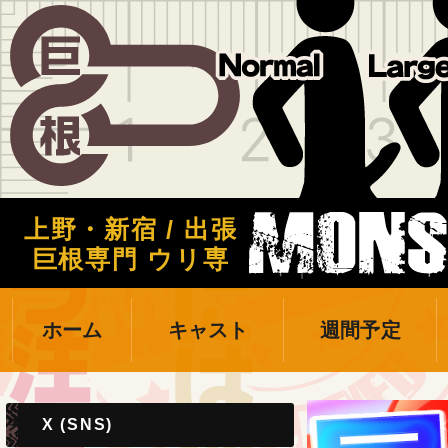
上野・新宿 / 出張
巨根専門 ウリ専
ホーム
キャスト
週間予定
X (SNS)