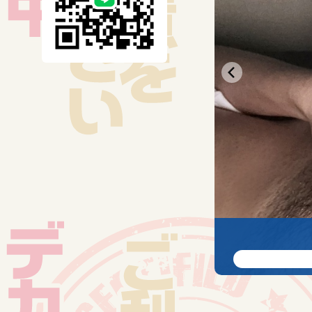
時もベ
2026.0
はヘロ
ダイス
られな
笑顔が
うです
さんの
今回は
が、感
2026.0
良すぎ
エイト
で色々
地方か
しくお
が、自
ました
マッサ
2026.0
た。 
タクト
ました
今回も
えてく
タ！ 
コウセイ
当にビンタ
びポイ
5.17入店
神的に
興奮してまし
した笑