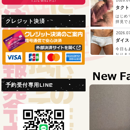
2026.0
T.171 W.61 P.17
T.175 W.
さすが
タクト
た！
はじめ
クレジット決済
拝見で
ったで
んでし
2026.0
癒され
ダイス
今日も
おりま
ってい
間短か
2026.0
益々、
New F
タクト
ィニッ
今回も
会いす
予約受付専用LINE
来てす
に気を
君です
なくて
2026.0
べてゆ
エイト
前回エ
話して
さんと