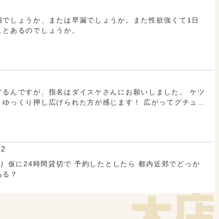
2026.08.03（月） 19:05
レス数:
1
仕事終わりムラムラ！
漏でしょうか、または早漏でしょうか。また性欲強くて1日
ことあるのでしょうか。
タケル
2026.08.02（日） 13:36
あつい
レス数:
1
するんですが、指名はダイスケさんにお願いしました。 ケツ
カズトシ
、ゆっくり押し広げられた方が感じます！ 広がってグチュグ
大丈夫ですw 俺も、ダイスケさんがやりたい
2026.08.02（日） 06:21
で遠慮しないで教えてください😊
寝起きムラッと
レス数:
12
タケル
り 仮に24時間貸切で 予約したとしたら 都内近郊でどっか
タケル
シン
ある？
.26入店
4.18
もっと見る