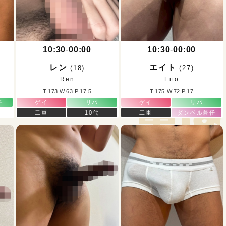
2026.07.11（土）[15:44]
せ
10:30
-
00:00
10:30
-
00:00
キヤ君、名古屋待機。
レン
エイト
(18)
(27)
Ren
Eito
T.173 W.63 P.17.5
T.175 W.72 P.17
チ
ゲイ
リバ
ゲイ
リバ
二重
10代
二重
ダンベル兼任