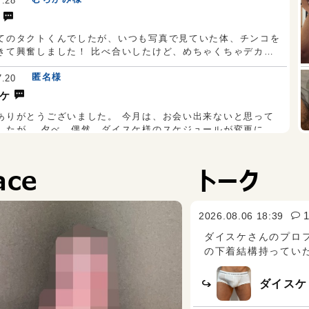
7.28
72 P.17
T.173 W.63 P.17.5
だなと思いました。 楽しくエロい時間ありがとうございまし
てのタクトくんでしたが、いつも写真で見ていた体、チンコを
きて興奮しました！ 比べ合いしたけど、めちゃくちゃデカか
す！ とてもスタイル良く、イケメンで好感度の高いボーイさ
匿名様
た！ 今回は短い時間でしたがとても優しく対応してもらえて
7.20
ました♪ 次回はもう少し長めのコースで予約できたらと。
ケ
ありがとうございました。 今月は、お会い出来ないと思って
したが、 夕べ、偶然、ダイスケ様のスケジュールが変更にな
たので、今日、会えて凄く嬉しかったです。 いつもより、時
海老根様
ったのですが、嬉しすぎて、 はしゃいでしまいました。
7.13
エロい身体になっていて、堪りませんでした。 今日も違うフ
ace
トーク
シュで、良かったです。 凄い、大満足でした。 また、来月お
、ホテルまで来ていただきまして、 ありがとうございます。
るのを、楽しみにしています。 暑い日が続きますが、お身体
ぐ触ったら、既におっきくなっていました。さすが変態タクト
つけて頑張ってください。 では、また。
2026.08.06 18:39
ね。 自分だけ攻めてもらって、 タクト君を逝かせる事が出来
サイトウ様
、 すいませんでした。 次回は泊まりで頼みますので、 何か食
7.01
ダイスケさんのプロフ
っくりしましょう。 またね〜～～。
の下着結構持ってい
多いのかよければ 教
イトさんにガン掘りしてもらった時、「次は3Pもいいね」と
ダイスケ
、もうそれしか考えられなくなり、今回はエイトさん、タイシ
の3Pに！ 部屋に入った途端にエロモード全開で、シャワーの