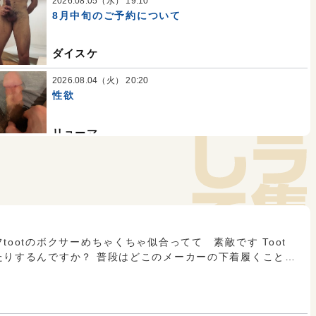
2026.08.05（水） 19:10
T.186 W.68 P.17.5
T.178 W.62 P
8月中旬のご予約について
ダイスケ
2026.08.04（火） 20:20
性欲
リョーマ
2026.08.04（火） 13:52
コックリング
カズトシ
レス数:
1
2026.08.04（火） 06:29
tootのボクサーめちゃくちゃ似合ってて 素敵です Toot
出勤
たりするんですか？ 普段はどこのメーカーの下着履くことが
えて下さい〜
シンゴ