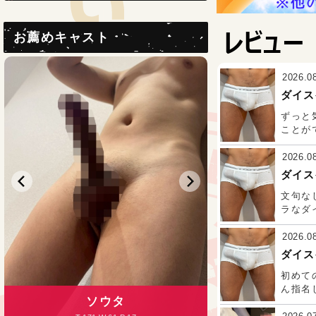
レビュー
お薦めキャスト
2026.0
ダイス
ずっと
ことが
上がっ
超イケ
2026.0
となか
ダイス
ょ。 
文句な
でした
ラなダ
楽しみ
し、デ
2026.0
全然痛
ダイス
で、よ
初めて
ん指名
ソウタ
エ
とした
も、、