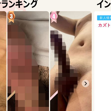
ランキング
イン
2026.07.29 22:00
写メ日記の性癖の記
が、 甘やかされつ
新人情
きるのでしょうか…？ まだタクトくんを指名したことないのですが8月予
えばと考えています
カズ
タクト
2026.07.16 20:01
ヒロト君は３P好き
ヒロト
2026.07.10 15:33
お久しぶりです 2月
思ってます 二つほ
良いですか？ オカモ
一杯責めて欲しいで
エイト
2026.07.07 16:41