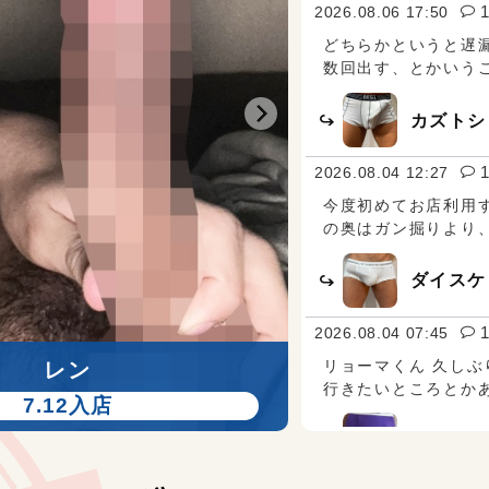
k様
ッドの上でも次から次へと押し寄せる快楽に頭はパニック、体
7.01
2026.08.06 17:50
ヘロに… 2人の掘り方、当て方の違いも感じられて、最後は掘
ケ
どちらかというと遅
がら叫びながらの射精で、90分は一瞬でした。 クセになりそ
素敵なイケメンさん 4回目の指名です。もうすっかりダイスケ
…
数回出す、とかいう
魅力にヤラれてます。月イチ逢えるのが楽しみになってます。
最初から結構攻めさせてもらい、体を舐め回してしまいました
カズトシ
だいちゃん様
度は相変わらず良く攻めがいがありました。 挿入後、気持ち
6.29
て、直ぐにイッテしまいましたが、終わった後のマッタリ時間
お話出来て良かったです。 また来月も指名しますので、よろ
2026.08.04 12:27
ら来て指名させて頂きました。 最初は緊張していたのです
願いします。
今度初めてお店利用
然にリードしてくれてこちらも自然もリラックスする事が出来
の奥はガン掘りより
。 性癖も似ている所があってめっちゃ気持ち良かったです。
KG様
ージも凄い気持ち良かったです。 おかげで凄く軽くなりまし
チュになってきたら、好きに使って
6.28
また東京に来た時は利用したいと思います。 ありがとうござい
こと一緒にやりたいん
ダイスケ
ありがとう！ 全裸勃起待機に始まり今回もたくさん希望を叶
2026.08.04 07:45
れて大満足です 特に巨根から容赦なく繰り出されるマラビン
余裕で3桁はたたいてもらいましたよね 長くてしなるから、本
リョーマくん 久しぶ
レン
でした笑 またお願いしたいです タクトくんはドMの喜
行きたいところとか
ントを本当によく理解していて、 言葉も仕草も含めて毎回精
7.12入店
7
も満足させてもらってます （頭に載せられたの実はめっちゃ
もっと見る
た、後アイマスクも笑） ご指導もありがとうございま
リョーマ
 精進します！