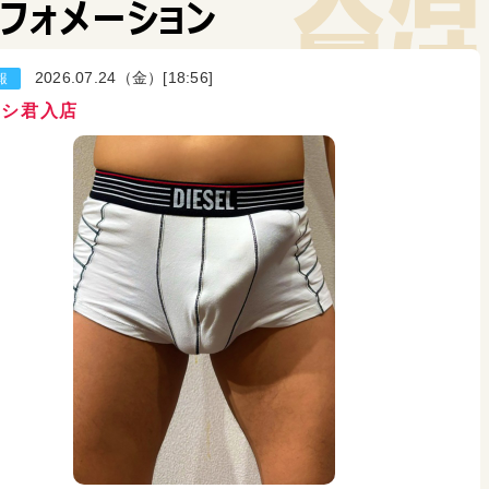
フォメーション
レス数:
2
事読みました！ 自分もその人の匂いが好きな性癖なのです
つ嗅がされたり舐めさせられたりするようなプレイもお願いで
2026.07.24（金）[18:56]
報
定があ
。
トシ君入店
レス数:
1
ですか？ どMなんで二人に責められたり廻されたいです
レス数:
2
の中旬に3Pしてもらった者です 今月の下旬に予約しようと
ど質問なんですけどおもちゃとか未開封のコンドーム持ってて
トの0.01のLサイズは入りますか？ ロングで予約するので
す
レス数:
3