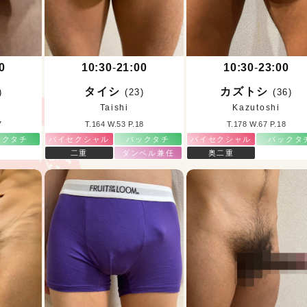
お知ら
0
10:30
-
21:00
10:30
-
23:00
ジュ
タイシ
カズトシ
)
(23)
(36)
Taishi
Kazutoshi
7
T.164 W.53 P.18
T.178 W.67 P.18
ックタチ
バイセクシャル
バックタチ
バイセクシャル
バックタ
二重
ダンベル兼任
奥二重