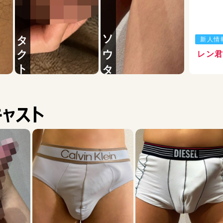
潮を吹いたことがあ
タクト
ソウタ
新人情
ダン
ヒロト
レン
ャスト