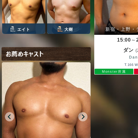
新宿・上野・
エイト
大樹
15:00
～
ダン
(
お薦めキャスト
Dan
T.166 W
Monster所属