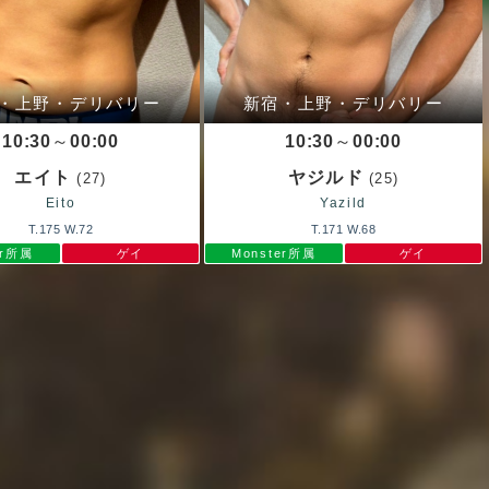
・上野・デリバリー
新宿・上野・デリバリー
10:30
～
00:00
10:30
～
00:00
エイト
ヤジルド
(27)
(25)
Eito
Yazild
T.175 W.72
T.171 W.68
er所属
ゲイ
Monster所属
ゲイ