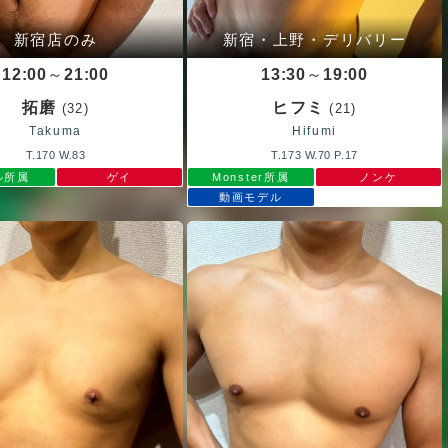
新宿店のみ
新宿・上野・デリバリー
12:00
～
21:00
13:30
～
19:00
拓磨
ヒフミ
(32)
(21)
Takuma
Hifumi
T.170 W.83
T.173 W.70 P.17
ル所属
ゲイ
Monster所属
ノンケ
動画モデル