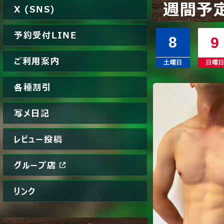
週間予
X (SNS)
予約受付LINE
8
9
ご利用案内
土曜日
日曜
各種割引
写メ日記
レビュー投稿
グループ店
リンク