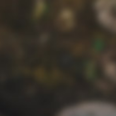
ハヤト
マコ
T.180 W.75
T.175 W.6