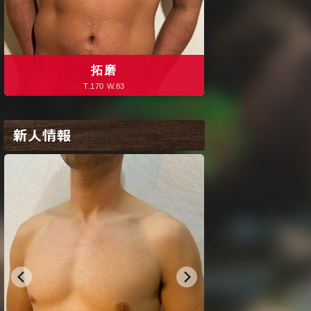
拓磨
ヒ
T.170 W.83
T.173 W.
新人情報