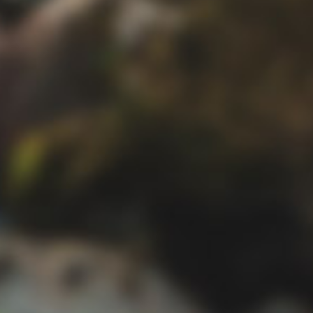
フミ
ゆうま
70 P.17
T.170 W.66