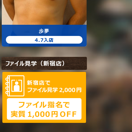
広太
歩
4.5入店
4.
ファイル見学（新宿店）