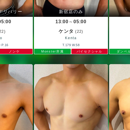
デリバリー
新宿店のみ
05:00
13:00
～
05:00
ケンタ
22)
(22)
to
Kenta
 P.16
T.179 W.58
ノンケ
Monster所属
バイセクシャル
ダンベ