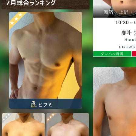
7月総合ランキング
新宿・上野・
10:30
～
春斗
(
Haru
T.173 W.60
ダンベル所属
ヒフミ