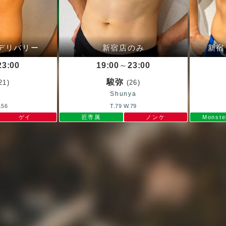
デリバリー
新宿店のみ
新宿
23:00
19:00
～
23:00
駿弥
21)
(26)
Shunya
.56
T.79 W.79
ゲイ
匠専属
ノンケ
Monst