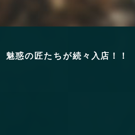
魅
惑
の
匠
た
ち
が
続
々
入
店
！
！