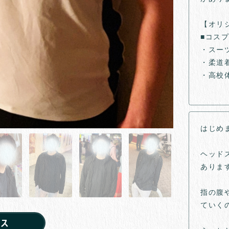
【オリ
■コス
・スーツ
・柔道着
・高校体
はじめ
ヘッド
ありま
指の腹
ていく
クス