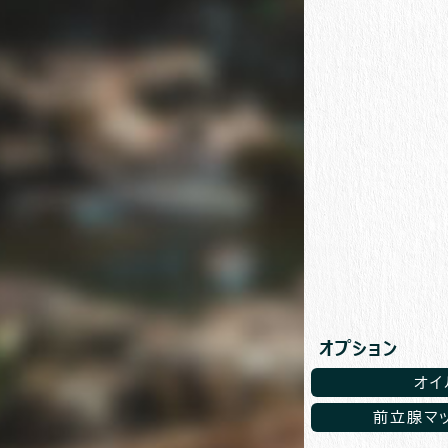
オプション
オイ
前立腺マ