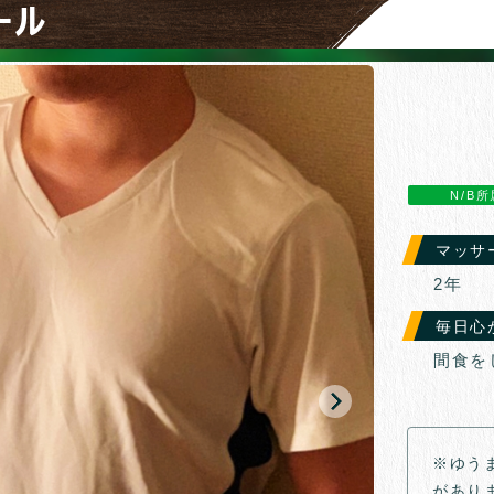
ール
N/B所
マッサ
2年
毎日心
間食を
※ゆう
があり