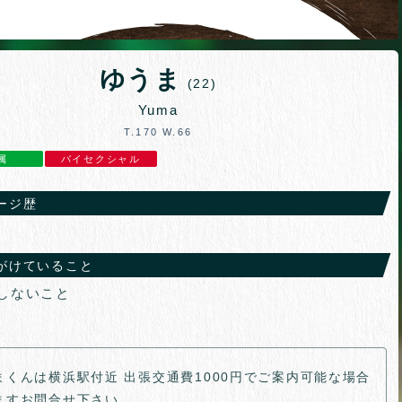
ゆうま
(22)
Yuma
T.170 W.66
属
バイセクシャル
ージ歴
がけていること
しないこと
まくんは横浜駅付近 出張交通費1000円でご案内可能な場合
ますお問合せ下さい。