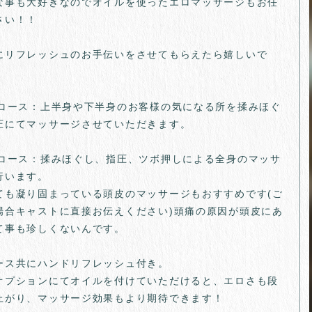
な事も大好きなのでオイルを使ったエロマッサージもお任
さい！！
にリフレッシュのお手伝いをさせてもらえたら嬉しいで
分コース：上半身や下半身のお客様の気になる所を揉みほぐ
圧にてマッサージさせていただきます。
分コース：揉みほぐし、指圧、ツボ押しによる全身のマッサ
行います。
ても凝り固まっている頭皮のマッサージもおすすめです(ご
場合キャストに直接お伝えください)頭痛の原因が頭皮にあ
て事も珍しくないんです。
ース共にハンドリフレッシュ付き。
オプションにてオイルを付けていただけると、エロさも段
上がり、マッサージ効果もより期待できます！