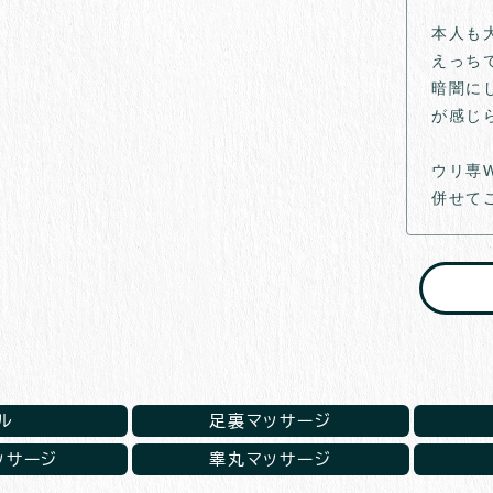
本人も
えっち
暗闇に
が感じ
ウリ専
併せて
ル
足裏マッサージ
ッサージ
睾丸マッサージ