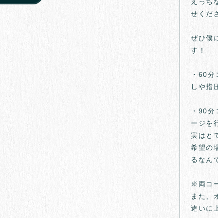
えっち
せくだ
ぜひ僕
す！
・60
しや指
・90
ージを
実はと
希望の
るなん
※両コ
また、
違いに