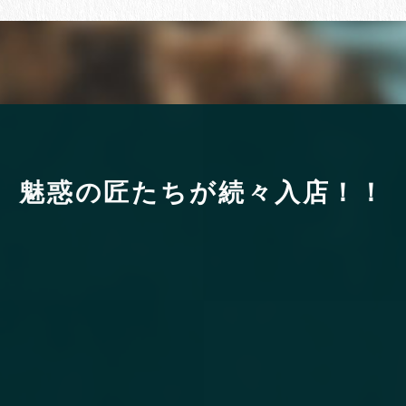
魅
惑
の
匠
た
ち
が