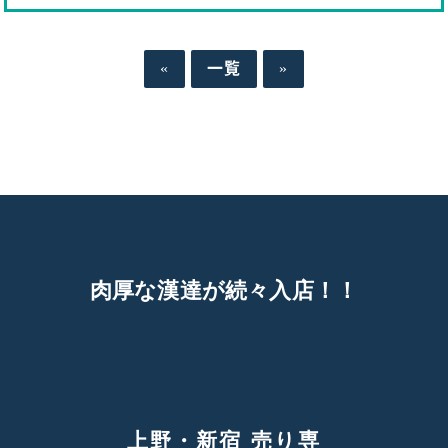
«
一覧
»
肉
厚
な
漢
達
が
続
々
入
店
！
！
上野・新宿 売り専