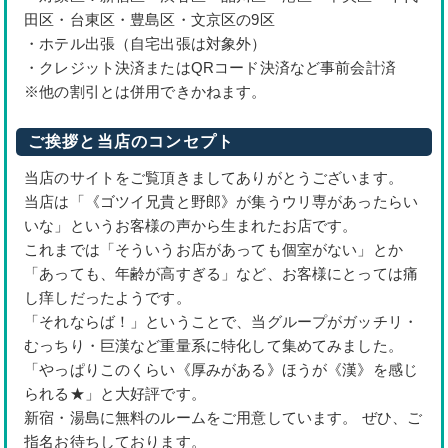
田区・台東区・豊島区・文京区の9区
・ホテル出張（自宅出張は対象外）
・クレジット決済またはQRコード決済など事前会計済
※他の割引とは併用できかねます。
ご挨拶と当店のコンセプト
当店のサイトをご覧頂きましてありがとうございます。
当店は「《ゴツイ兄貴と野郎》が集うウリ専があったらい
いな」というお客様の声から生まれたお店です。
これまでは「そういうお店があっても個室がない」とか
「あっても、年齢が高すぎる」など、お客様にとっては痛
し痒しだったようです。
「それならば！」ということで、当グループがガッチリ・
むっちり・巨漢など重量系に特化して集めてみました。
「やっぱりこのくらい《厚みがある》ほうが《漢》を感じ
られる★」と大好評です。
新宿・湯島に無料のルームをご用意しています。 ぜひ、ご
指名お待ちしております。