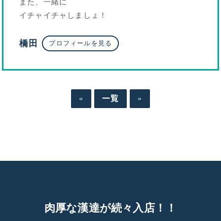
また、一緒に
イチャイチャしましょ！
橋田
プロフィールを見る
«
一覧
»
肉
厚
な
漢
達
が
続
々
入
店
！
！