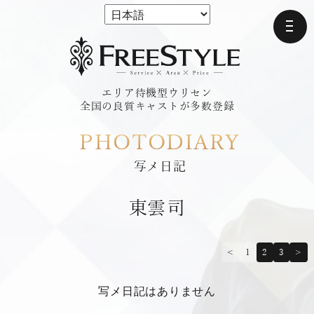
エリア待機型ウリセン
全国の良質キャストが多数登録
PHOTO DIARY
写メ日記
東雲 司
<
1
2
3
>
写メ日記はありません