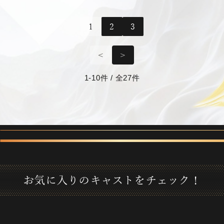
1
2
3
<
>
1-10件 / 全27件
お
気
に
入
り
の
キ
ャ
ス
ト
を
チ
ェ
ッ
ク
！