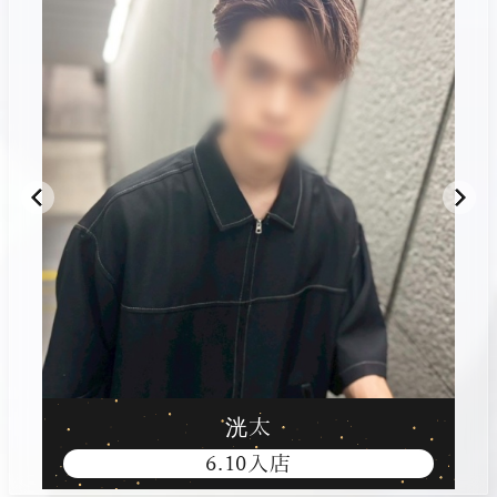
初めてお客様ありがとうございます！
春斗
2026.07.30（木） 21:56
いつでもどこでも
タケル
2026.07.29（水） 08:23
朝からムラムラ
タケル
2026.07.28（火） 16:47
今日こそ会えますように…！2日目スタート😊
洸太
たくや
6.10入店
2026.07.28（火） 14:16