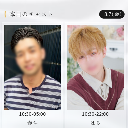
スして堪能出来ました。 また今度指名します。 お仕
ジュキヤ
事頑張ってね！
本日のキャスト
8.7(金)
めちゃくちゃ太いチンコです。 今日はまったりしちゃ
ったました。チンコ遊びに最適です。 話やすいし、明
るい性格のボーイさんです。
10:30
-
05:00
10:30
-
22:00
春斗
はち