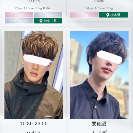
Haruto
Hachi
22yrs 173cm 60kg P16cm
24yrs 165cm 58kg
ノンケ
バックタチ△
FTM
栃木県
バックウケ○
神奈川県
10:30
-
23:00
要確認
ハヤト
カエデ