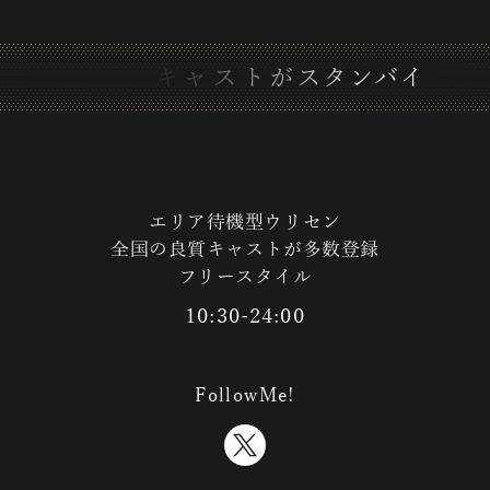
全
国
で
良
質
キ
ャ
ス
ト
が
ス
タ
ン
バ
イ
エリア待機型ウリセン
全国の良質キャストが多数登録
フリースタイル
10:30-24:00
FollowMe!
X