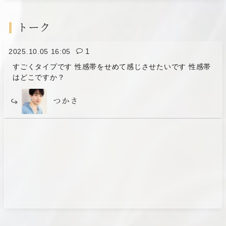
天気が不安定でも
トーク
タケル
レス数:
1
2025.10.05 16:05
2026.07.27（月） 18:07
本日初出勤！緊張とワクワクです✨
すごくタイプです 性感帯をせめて感じさせたいです 性感帯
はどこですか？
たくや
つかさ
もっと見る