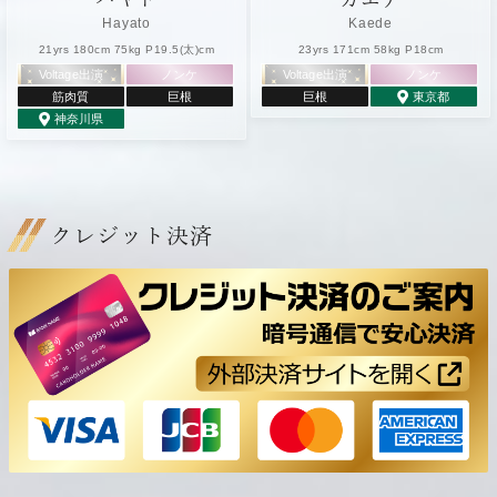
Hayato
Kaede
21yrs 180cm 75kg P19.5(太)cm
23yrs 171cm 58kg P18cm
Voltage出演
ノンケ
Voltage出演
ノンケ
筋肉質
巨根
巨根
東京都
神奈川県
クレジット決済