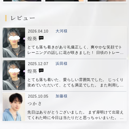
レビュー
大河様
2026.04.10
煌葵
とても落ち着きがあり礼儀正しく、爽やかな笑顔でト
レーニングの話しに花が咲きました！ 日頃のトレーニ
ングの成果が滲み出ている体つきに惚れ惚れして、時
間が経つのが早かったです。 次にお会いするのが楽し
浜田様
2025.12.07
みです。
煌葵
とても落ち着いた、愛らしい雰囲気でした。 じっくり
攻めていただいて、とても満足でした。 また利用した
いと思います。
加藤様
2025.10.05
つかさ
先日はありがとうございました。 まず扉明けて出迎え
てくれた時に今日は当たりだと思っちゃいまいた。 好
印象な対応で性格も良く、ＨＰの写真よりも実際の方
がカッコイイなって。 Ｈの方も気遣いが良くリラック
斎藤様
2023.12.18