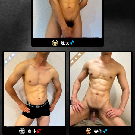
(ミドル級)
洸太
(ヘビー級)
(ミドル級
春斗
栄作