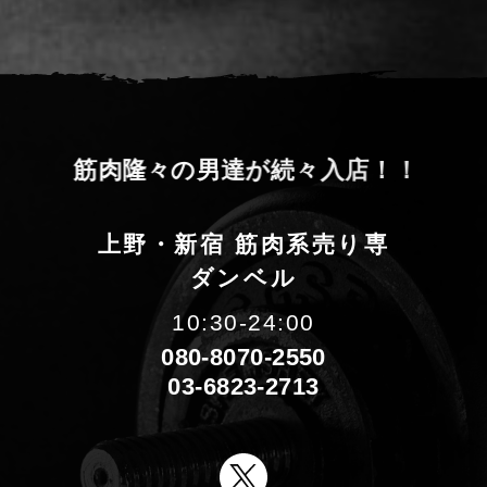
筋
肉
隆
々
の
男
達
が
続
々
入
店
！
！
上野・新宿 筋肉系売り専
ダンベル
10:30-24:00
080-8070-2550
03-6823-2713
X