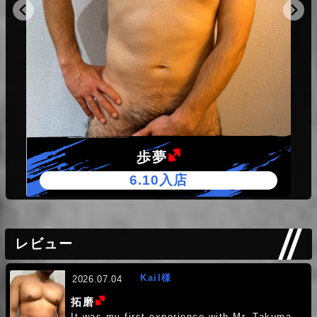
(ヘビー級)
拓磨
もっと見る
2026.08.03（月） 14:42
７月もありがとうございました。
(ヘビー級)
拓磨
2026.07.31（金） 10:44
初めてお客様ありがとうございます！
(ヘビー級)
歩夢
(ヘビー級)
春斗
6.10入店
2026.07.22（水） 21:45
懐かしい写真
レビュー
(ミドル級)
洸太
2026.07.22（水） 07:27
Kail様
2026.07.04
久しぶりに日記アップロードしました
(ヘビー級)
拓磨
It was my first experience with Mr. Takuma.