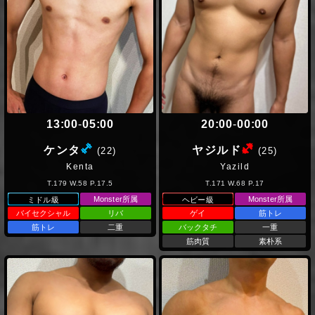
13:00
-
05:00
20:00
-
00:00
(ミドル級)
(ヘビー級
ケンタ
ヤジルド
(22)
(25)
Kenta
Yazild
T.179 W.58 P.17.5
T.171 W.68 P.17
Monster所属
Monster所属
ミドル級
ヘビー級
バイセクシャル
リバ
ゲイ
筋トレ
筋トレ
二重
バックタチ
一重
筋肉質
素朴系