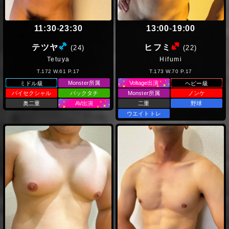
11:30
-
23:30
13:00
-
19:00
(ミドル級)
(ヘビー級
テツヤ
ヒフミ
(24)
(22)
Tetuya
Hifumi
T.172 W.61 P.17
T.173 W.70 P.17
Monster所属
Voltage出演
ミドル級
ヘビー級
バイセクシャル
バックタチ
Monster所属
ノンケ
奥二重
AV出演
二重
野球
ウエイトトレ