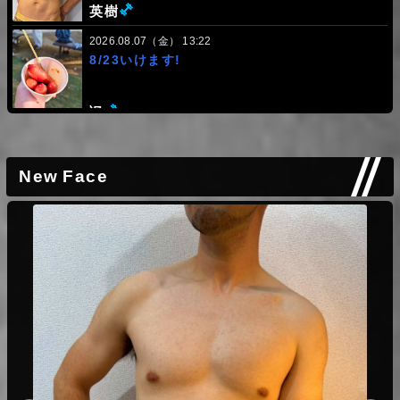
(ミドル級)
Hello Takuma, I am a foreign visitor. While
英樹
reading your profile, I noticed that you mentioned
2026.08.07（金） 13:22
hypnosis. As I have very little experience, I feel
8/23いけます!
that relaxing through hypnosis might help me feel
(ヘビー級)
拓磨
more comfortable and enjoy the experience with
you. Would it be possible for someone who does
(ミドル級)
レス数:
1
颯
2026.06.08 14:29
not speak Japanese at all to receive hypnosis
Hi, Mr. 拓真, I am not Japanese, so I cannot
from you? I am also a little concerned about
2026.08.07（金） 12:58
speak Japanese. Shall we talk with English?
whether a beginner like me would be able to
今日も空いてるよー
New Face
handle your 16 cm big size, so I would appreciate
your thoughts on that as well. Thank you for your
(ヘビー級)
拓磨
(ヘビー級)
拓磨
time.
レス数:
4
2026.06.07 10:20
2026.08.06（木） 14:58
急遽今夜
アナルなしでお願いしたいんですが、120分でプレイの
間とかってもつものでしょうか？ 催眠と緊縛M性感も
(ヘビー級)
オプションつけたいと思ってます！ 新品の下着をちこ
拓磨
んで履いてプレイしていただくことはできますでしょう
(ヘビー級)
拓磨
2026.08.06（木） 12:36
か！！ ビキニフェチでしてAMORESYのビキニなどよ
明日空いてますー
ろしければご用意したいなと 下着のサイズも教えてい
ただけると嬉しいです！！