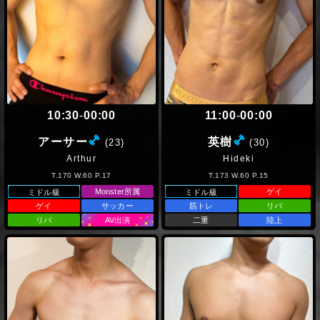
10:30
-
00:00
11:00
-
00:00
(ミドル級)
(ミドル級)
アーサー
英樹
(23)
(30)
Arthur
Hideki
T.170 W.60 P.17
T.173 W.60 P.15
Monster所属
ゲイ
ミドル級
ミドル級
ゲイ
サッカー
筋トレ
リバ
リバ
AV出演
二重
陸上