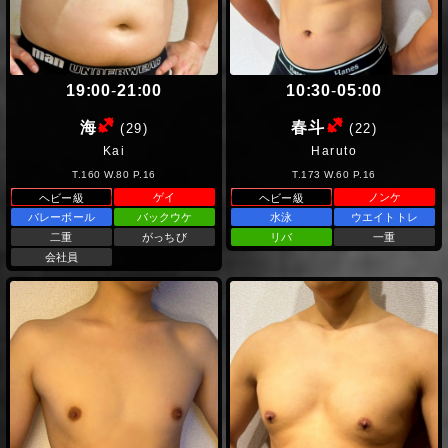
19:00
-
21:00
10:30
-
05:00
(ヘビー級)
(ヘビー級)
海
春斗
(29)
(22)
Kai
Haruto
T.160 W.80 P.16
T.173 W.60 P.16
ゲイ
ノンケ
ヘビー級
ヘビー級
バレーボール
バックウケ
水泳
ウエイトトレ
二重
がっちび
リバ
一重
会社員