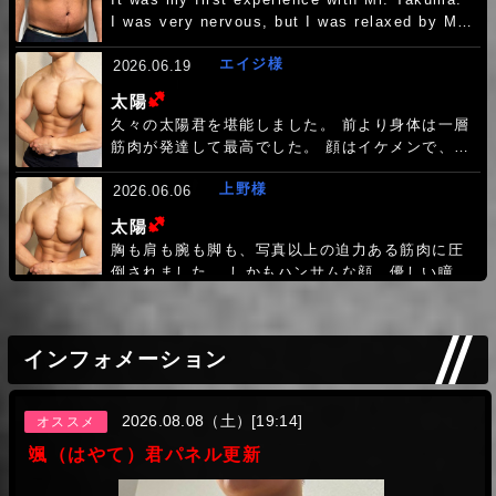
(ヘビー級)
海
I was very nervous, but I was relaxed by Mr.
Takuma's gentle lead, and I was excited as
エイジ様
soon as I saw Mr. Takuma's huge size thing.
2026.06.19
It was a size that was hard to handle in my
(ヘビー級)
太陽
もっと見る
mouth, but I was happy the whole time I was
久々の太陽君を堪能しました。 前より身体は一層
holding Takuma's dick in my mouth. The
筋肉が発達して最高でした。 顔はイケメンで、身
arrest play was also very good, and he
体が最高で、性格は優しい感じで三拍子揃った上
treated me as an M, and I was happy
上野様
に、綺麗なパイパンに萌えちゃいました。非の打
2026.06.06
because I felt like I became a slave to Mr.
ち所がありません。 最後のミルクは、前回同様に
(ヘビー級)
Takuma. Thank you for treating me to your
太陽
美味しくいただきました。 ノンケにしておくのが
heart's content. Unfortunately, I couldn't
胸も肩も腕も脚も、写真以上の迫力ある筋肉に圧
勿体無い最高級のボーイさんです。惚れちゃいま
insert it, but now I want to build up my
倒されました。 しかもハンサムな顔、優しい瞳、
した。また、指名します。
stamina and get Takuma's thick cock. Next
穏やかな表情。終始、笑顔で対応してくれ、初め
time, I want to get fucked by Mr. Takuma
渡辺様
てでしたが、すぐに緊張感が解けて安心できまし
2026.05.28
until I lose my mind and reach climax. I look
た。 でかい筋肉をあちこち触らせてもらい、何度
(ヘビー級)
太陽
forward to seeing you again soon.
インフォメーション
か寸止めをしたあと、シックスパックの腹筋まで
仕事が忙しくて、シフトがずっと入っていなく
大量精射してくれて大満足でした。 次回はもっと
て、去年の8月以来9ヵ月ぶりの太陽くん。 ひょっ
まったりしたいです。またお願いします。
として筋肉落ちてるかなぁって、ちょっと心配し
2026.08.08（土）[19:14]
オススメ
ひろぽん333様
たけど、素人目には、相変わらず完璧なマッチョ
2026.05.02
颯（はやて）君パネル更新
だった。 90分間触りまくって、舐めてしゃぶっ
(ヘビー級)
拓磨
て、スベスベの体を堪能させてもらいました。 気