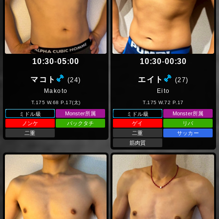
10:30
-
05:00
10:30
-
00:30
(ミドル級)
(ミドル級
マコト
エイト
(24)
(27)
Makoto
Eito
T.175 W.68 P.17(太)
T.175 W.72 P.17
Monster所属
Monster所属
ミドル級
ミドル級
ノンケ
バックタチ
ゲイ
リバ
二重
二重
サッカー
筋肉質