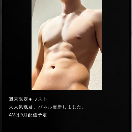
いつもどエロなプレイで楽しませてくれる拓磨く
持ち悪いと思うのに、ずっとニコニコしてくれ
ん。 今回こちらがノープランで行ってしまいまし
て、その態度にも感動した。 素晴らしいのは、マ
たが、それでは失礼ですね（笑） それでも色々と
ッチョな体だけじゃない。またリピートさせても
A**様
趣向を凝らして、道具も駆使して（笑） ちゃんと
2026.04.04
らいます。
満足させてくれました、ありがとう。 次回は自分
(ヘビー級)
拓磨
も負けじと作戦を練って参上します！ 次が楽しみ
通常レビューを書かないのですが、特にあなたの
です！ 頑張り屋の拓磨くん、無理せずお体ご自愛
ようにすでにたくさんの絶賛レビューがある方に
下さいね。 またね！
は珍しいです。サイトでいつもトップランクだっ
だいち様
たあなたを実際に体験して、確かにその位置にふ
2026.03.22
さわしいと思いました。 期待を大きく超えまし
(ヘビー級)
拓磨
た。一度も取引のような感じがせず、本当に親密
ゲイ誰もが理想とする男性に抱かれるという、東
で情熱的で、自分がしていることを心から楽しん
京最後にいい思い出になりました！本当にありが
でいるのが伝わってきました。何年も経験を積ん
とうございました！ タイプ過ぎて照れてしまい終
でいるのに、一切ルーチンにならず、常に新鮮で
ちー様
始無口気味になってしまいましが… また様子見な
2026.03.20
激しい時間でした。これが多くのリピーターがい
がら色んな角度から攻めていただき、少し自分の
(ヘビー級)
る理由だと納得しました。私もその一人になりた
拓磨
性癖が分かった気がします。 東京に行く時またご
週末限定キャスト
いと強く思っています。特にあなたの優しさに触
前回初めて利用させていただいて、とてもかっこ
指名させて下さい。 またお願いいたします！
れて。 初めてのボトムでした。今まで見た中で一
大人気颯君、パネル更新しました。
よくプレイもめちゃくちゃ気持ちよかったので、
番大きいサイズだったのに、とても忍耐強く丁寧
またリピートさせていただきました！ いつも気さ
AVは9月配信予定
にリードしてくれ、安心して委ねられました。全
ひろぽん333様
くに話していただいて最初は緊張しちゃうけど、
2026.03.13
身がオーガズムしているような、かつてない激し
話してる間にどんどん和らいで気持ちよくなりま
(ヘビー級)
拓磨
い快感でした。時間が終わって離れるのが本当に
した！ また東京に来ることがあればぜひ利用した