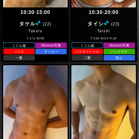
10:30
-
15:00
10:30
-
20:00
(ミドル級)
(ミドル級
タケル
タイシ
(22)
(23)
Takeru
Taishi
T.172 W.58
T.164 W.53 P.18
Monster所属
Monster所属
ミドル級
ミドル級
ノンケ
サッカー
バイセクシャル
バックタチ
一重
二重
陸上