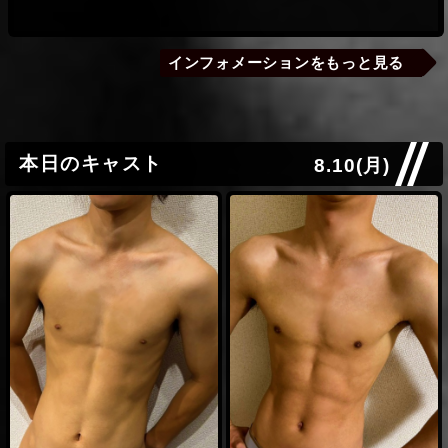
何度会っても「イイ男だなぁ」と感激します。 ぶ
辛かったです。もっとあなたの触れ方、視線、温
いと思いました！ 身体もアソコも大きくてイケメ
っといアソコも◎です！ いつも「こんなに太いの
もりが欲しくて…あなたは本当に中毒性がありま
ンで大満足でした…！
入るのだろうか…」 と不安になるくらいです
す。
インフォメーションをもっと見る
スグル様
（笑） 自前のSM道具を使ってくれたり、 毎回違
2026.02.17
うアプローチで攻めてくれますね（笑） 引き出し
(ヘビー級)
拓磨
の多さに感嘆です。 おまけに気遣いも抜群で、と
琢磨さんと初めてお会いした時から、顔も身体も
ても楽しい時間を過ごせました。 また会いに行き
タイプすぎてずっと緊張していました。 優しく甘
ますね。 ありがとう！
本日のキャスト
えさせてくれたり、いじめられたりして楽しかっ
8.10(月)
たし、初めての経験ばかりで忘れられない時間を
過ごさせて頂きました！ めちゃくちゃに掘られた
時は普段味わえていない感覚に困惑しながらも凄
もっと見る
い喘いじゃいましたね 自分に自信が持てない俺に
でもずっと勃ってくれて嬉しかったです。 東京な
かなか来れないけど、もう会いたい気持ちでいっ
ぱいになってます！ 次会えるまで、色々鍛えてき
ます！ありがとうございました！