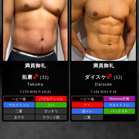
満員御礼
満員御礼
(ヘビー級)
(ヘビー級
拓磨
ダイスケ
(33)
(32)
Takuma
Daisuke
T.170 W.83 P.16(太)
T.164 W.62 P.18
バイセクシャル
Monster所属
ヘビー級
ヘビー級
ウエイトトレ
リバ
ゲイ
ウエイトトレ
二重
ガッチリ
筋トレ
バックタチ
太マラ
ラウンド髭
二重