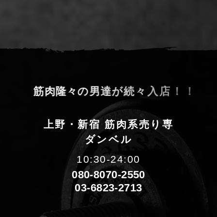
筋
肉
隆
々
の
男
達
が
続
々
入
店
！
！
上野・新宿 筋肉系売り専
ダンベル
10:30-24:00
080-8070-2550
03-6823-2713