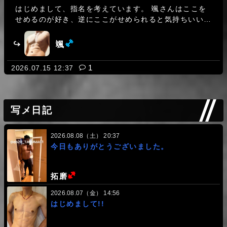
はじめまして、指名を考えています。 颯さんはここを
せめるのが好き、逆にここがせめられると気持ちいいと
かありますか？
(ミドル級)
颯
レス数:
1
2026.07.15 12:37
学ランで出来ますか？
写メ日記
(ヘビー級)
歩夢
2026.08.08（土） 20:37
レス数:
3
2026.06.27 16:26
今日もありがとうございました。
初めまして、今月末に予約したいです。どんなプレイで
きますか
(ヘビー級)
拓磨
(ミドル級)
颯
2026.08.07（金） 14:56
はじめまして!!
レス数:
1
2026.06.18 16:52