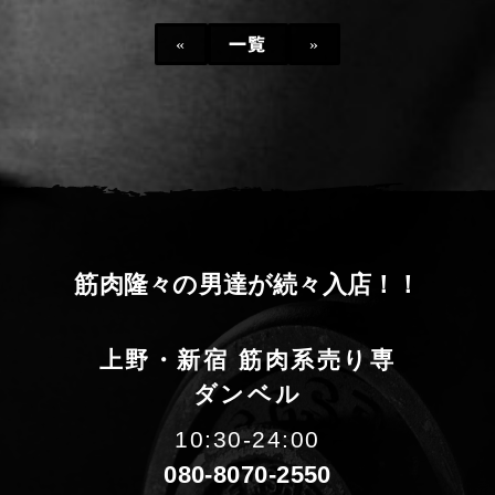
«
一覧
»
筋
肉
隆
々
の
男
達
が
続
々
入
店
！
！
上野・新宿 筋肉系売り専
ダンベル
10:30-24:00
080-8070-2550