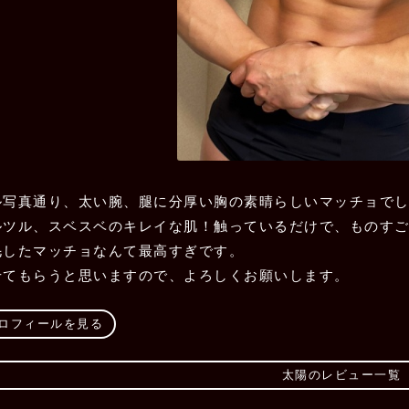
ル写真通り、太い腕、腿に分厚い胸の素晴らしいマッチョで
ルツル、スベスベのキレイな肌！触っているだけで、ものすご
毛したマッチョなんて最高すぎです。
せてもらうと思いますので、よろしくお願いします。
ヘビー級)
ロフィールを見る
太陽のレビュー一覧