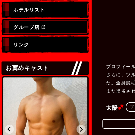
ホテルリスト
グループ店
リンク
プロフィー
お薦めキャスト
さらに、ツ
た。全身脱
また指名さ
(
プ
太陽