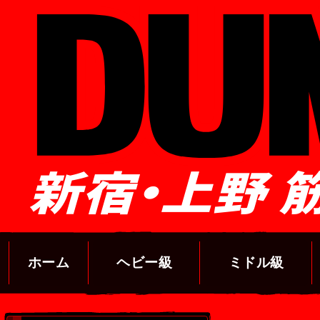
新宿・上野 
ホーム
ヘビー級
ミドル級