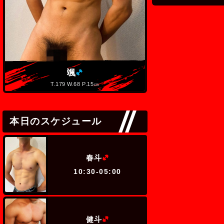
(ミドル級)
颯
春斗
T.179 W.68 P.15㎝
T.173 W.6
本日のスケジュール
(ヘビー級)
春斗
10:30-05:00
(ヘビー級)
健斗