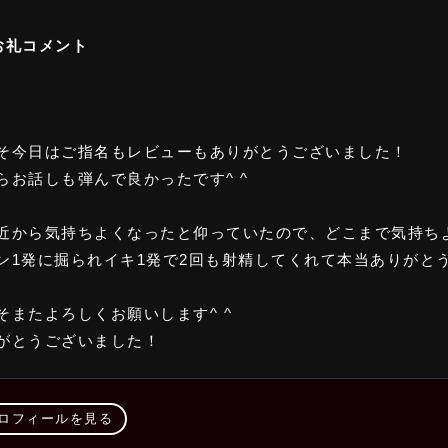
お礼コメント
(ヘビー級)
(ミドル級)
颯
そ今日はご指名もレビューもありがとうございました！
3 P.16
T.179 W.68 P.15㎝
らお話しも弾んで良かったです^ ^
近から気持ちよくなったと仰っていたので、どこまで気持ち
ン1発に掘られイキ1発で2回も射精してくれて本当ありがと
そまたよろしくお願いします^ ^
がとうございました！
ヘビー級)
ロフィールを見る