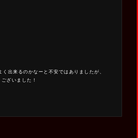
(ミドル級)
洸太
T.174 W.58 P.15
よく出来るのかなーと不安ではありましたが、
うございました！