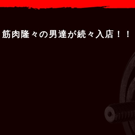
筋
肉
隆
々
の
男
達
が
続
々
入
店
！
！