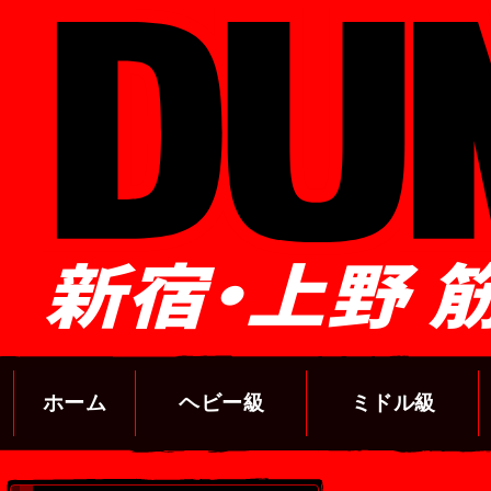
新宿・上野 
ホーム
ヘビー級
ミドル級