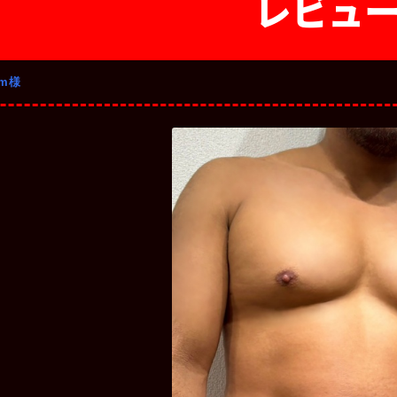
レビュ
om様