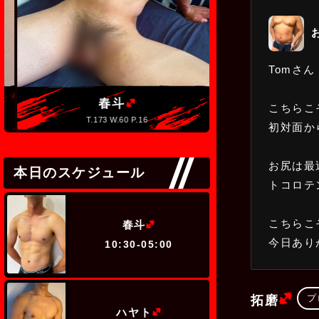
Tomさん
(ヘビー級)
春斗
歩夢
こちらこ
T.173 W.60 P.16
T.173 W.7
初対面か
お尻は最
本日のスケジュール
トコロテ
(ヘビー級)
こちらこ
春斗
今日あり
10:30-05:00
(
プ
拓磨
(ヘビー級)
ハヤト