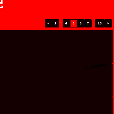
記
…
…
<
1
4
5
6
7
25
>