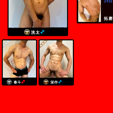
28
拓磨
(ミドル級)
洸太
(ヘビー級)
(ミドル級)
春斗
栄作