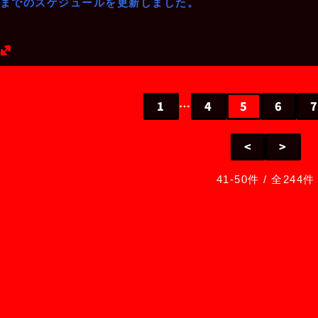
日までのスケジュールを更新しました。
(ヘビー級)
1
…
4
5
6
<
>
41-50件 / 全244件