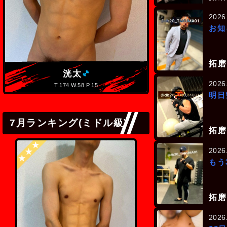
2026
お知
拓磨
(ミドル級)
洸太
颯
2026
T.174 W.58 P.15
T.179 W.68
明日
7月ランキング(ミドル級)
拓磨
2026
もう
拓磨
2026