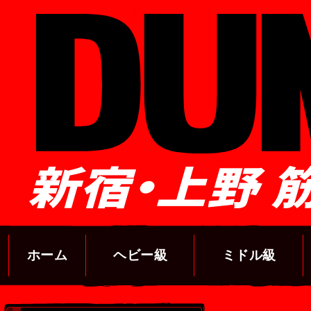
新宿・上野 
ホーム
ヘビー級
ミドル級