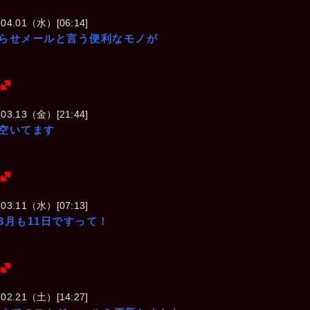
.04.01（水）[06:14]
らせメールと言う便利なモノが
(ヘビー級)
(ミドル級)
(ヘビー級)
歩夢
.03.13（金）[21:44]
 P.15㎝
T.173 W.73 P.16
空いてます
(ヘビー級)
.03.11（水）[07:13]
3月も11日ですって！
(ヘビー級)
.02.21（土）[14:27]