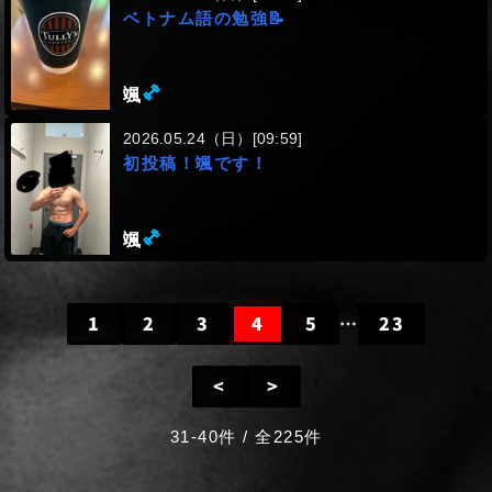
ベトナム語の勉強📝
(ミドル級)
颯
2026.05.24（日）[09:59]
初投稿！颯です！
(ミドル級)
颯
1
2
3
4
5
…
23
<
>
31-40件 / 全225件