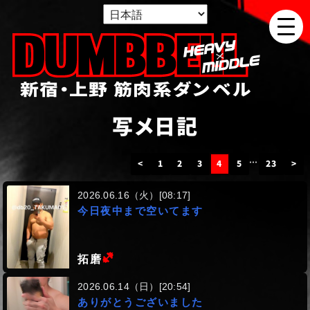
新宿・上野 筋肉系ダンベル
写メ日記
…
<
1
2
3
4
5
23
>
2026.06.16（火）[08:17]
今日夜中まで空いてます
(ヘビー級)
拓磨
2026.06.14（日）[20:54]
ありがとうございました