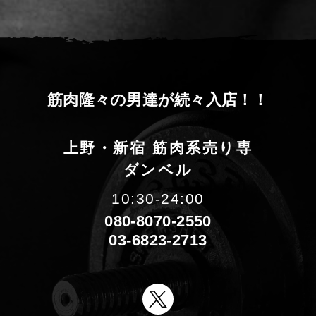
筋
肉
隆
々
の
男
達
が
続
々
入
店
！
！
上野・新宿 筋肉系売り専
ダンベル
10:30-24:00
080-8070-2550
03-6823-2713
X